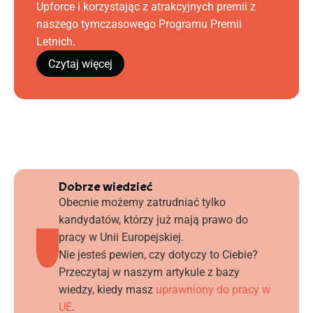
Upforce i korzystając z atrakcyjnych premii z
naszego tymczasowego Programu Premii
Letnich.
Czytaj więcej
Dobrze wiedzieć
Obecnie możemy zatrudniać tylko
kandydatów, którzy już mają prawo do
pracy w Unii Europejskiej.
Nie jesteś pewien, czy dotyczy to Ciebie?
Przeczytaj w naszym artykule z bazy
wiedzy, kiedy masz
uprawniony do pracy w
UE
.