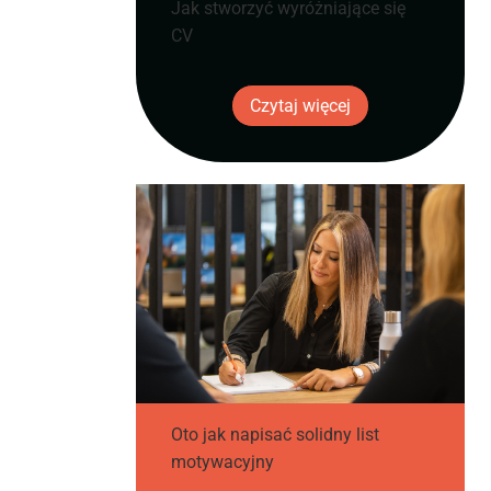
Jak stworzyć wyróżniające się
CV
Czytaj więcej
Oto jak napisać solidny list
motywacyjny