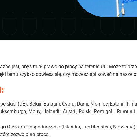
żne jest, abyś miał prawo do pracy na terenie UE. Może to brz
ęki temu szybko dowiesz się, czy możesz aplikować na nasze of
:
iej (UE): Belgii, Bułgarii, Cypru, Danii, Niemiec, Estonii, Finlan
Luksemburga, Malty, Holandii, Austrii, Polski, Portugalii, Rumunii,
o Obszaru Gospodarczego (Islandia, Liechtenstein, Norwegia) l
tóre zezwala na pracę.