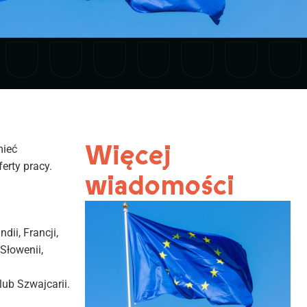
Więcej
mieć
erty pracy.
wiadomości
dii, Francji,
 Słowenii,
ub Szwajcarii.