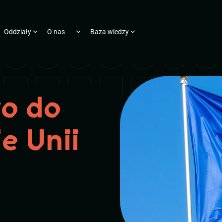
Oddziały
O nas
Baza wiedzy
o do
e Unii