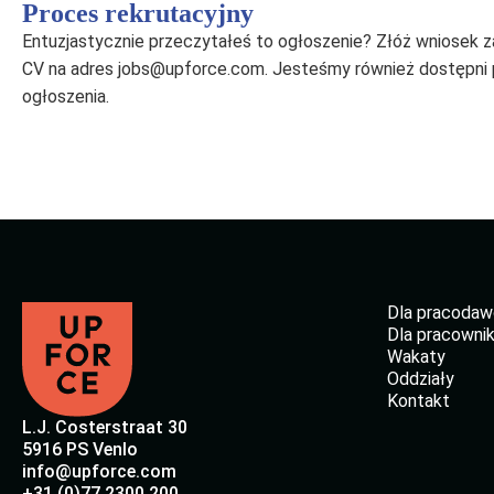
Proces rekrutacyjny
Entuzjastycznie przeczytałeś to ogłoszenie? Złóż wniosek 
CV na adres jobs@upforce.com. Jesteśmy również dostępni
ogłoszenia.
Dla pracoda
Dla pracowni
Wakaty
Oddziały
Kontakt
L.J. Costerstraat 30
5916 PS Venlo
info@upforce.com
+31 (0)77 2300 200