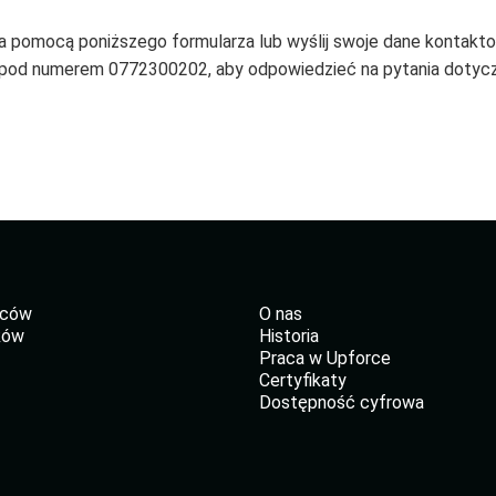
za pomocą poniższego formularza lub wyślij swoje dane kontakt
 pod numerem 0772300202, aby odpowiedzieć na pytania dotyc
wców
O nas
ków
Historia
Praca w Upforce
Certyfikaty
Dostępność cyfrowa