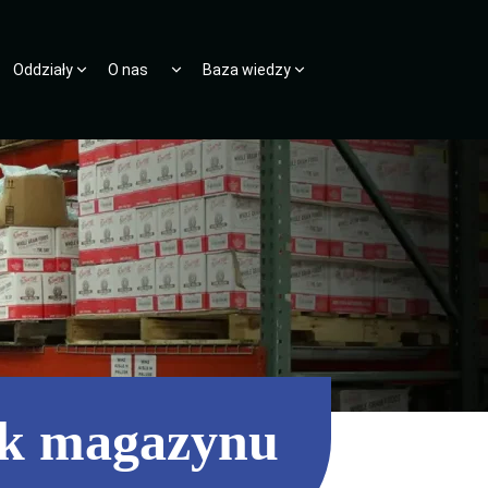
Oddziały
O nas
Baza wiedzy
k magazynu