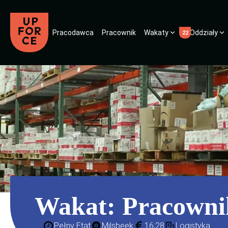
Pracodawca
Pracownik
Wakaty
Oddziały
22
Wakat:
Pracowni
Pełny Etat
Milsbeek
16,28
Logistyka