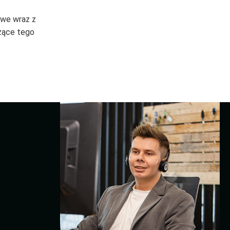
owe wraz z
zące tego