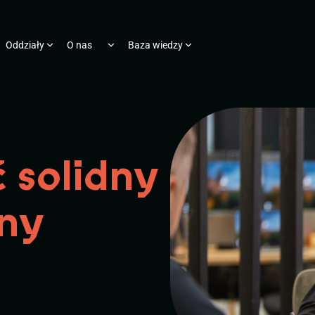
Oddziały
O nas
Baza wiedzy
ć solidny
jny