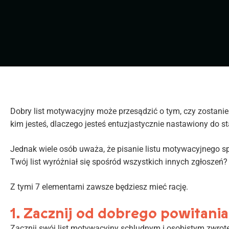
Dobry list motywacyjny może przesądzić o tym, czy zostanie
kim jesteś, dlaczego jesteś entuzjastycznie nastawiony do s
Jednak wiele osób uważa, że pisanie listu motywacyjnego sp
Twój list wyróżniał się spośród wszystkich innych zgłoszeń?
Z tymi 7 elementami zawsze będziesz mieć rację.
1. Zacznij od dobrego powitania
Zacznij swój list motywacyjny schludnym i osobistym zwrote