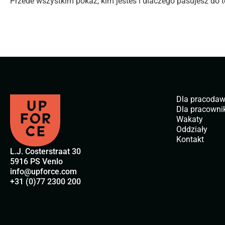
Przede wszystkim pokaż, kim jesteś i dlaczego pasujesz do te
Dla pracoda
Dla pracown
Wakaty
Oddziały
Kontakt
L.J. Costerstraat 30
5916 PS Venlo
info@upforce.com
+31 (0)77 2300 200