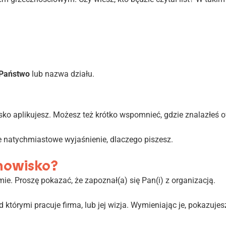
Państwo
lub nazwa działu.
sko aplikujesz. Możesz też krótko wspomnieć, gdzie znalazłeś of
nie natychmiastowe wyjaśnienie, dlaczego piszesz.
anowisko?
rmie. Proszę pokazać, że zapoznał(a) się Pan(i) z organizacją.
 którymi pracuje firma, lub jej wizja. Wymieniając je, pokazuje