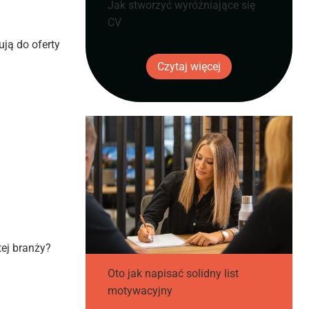
Jak stworzyć wyróżniające się
CV
ują do oferty
Czytaj więcej
tej branży?
Oto jak napisać solidny list
motywacyjny