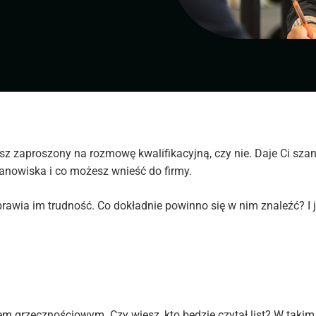
sz zaproszony na rozmowę kwalifikacyjną, czy nie. Daje Ci sza
tanowiska i co możesz wnieść do firmy.
rawia im trudność. Co dokładnie powinno się w nim znaleźć? I j
m grzecznościowym. Czy wiesz, kto będzie czytał list? W takim