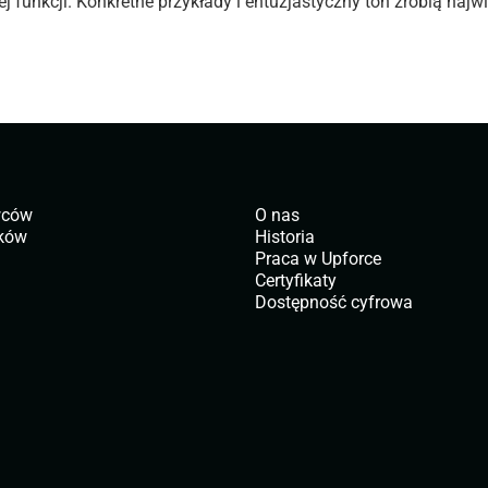
j funkcji. Konkretne przykłady i entuzjastyczny ton zrobią najw
wców
O nas
ików
Historia
Praca w Upforce
Certyfikaty
Dostępność cyfrowa