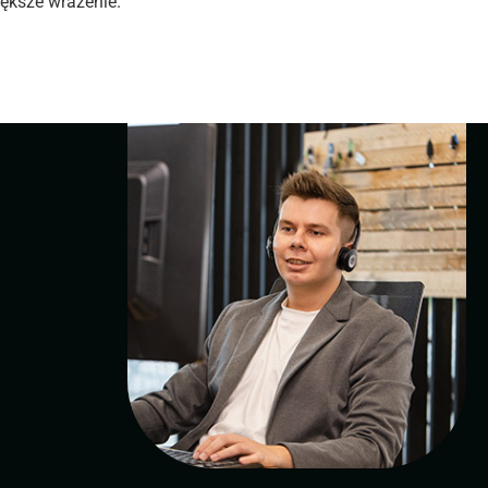
iększe wrażenie.