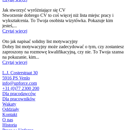
Jak stworzyć wyróżniające się CV
Stworzenie dobrego CV to coś więcej niż lista miejsc pracy i
wykształcenia. To Twoja osobista wizytówka. Pokazuje kim
jesteś,...
Czytaj więcej
Oto jak napisać solidny list motywacyjny
Dobry list motywacyjny może zadecydować o tym, czy zostaniesz
zaproszony na rozmowę kwalifikacyjną, czy nie. To Twoja szansa
na pokazanie, kim...
Czytaj więcej
L.J. Costerstraat 30
5916 PS Venlo
info@upforce.com
+31 (0)77 2300 200
Dla pracodawców
Dla pracowników
Wakaty
Oddziały
Kontakt
O nas
Historia