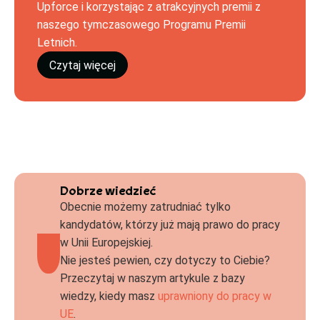
Upforce i korzystając z atrakcyjnych premii z
naszego tymczasowego Programu Premii
Letnich.
Czytaj więcej
Dobrze wiedzieć
Obecnie możemy zatrudniać tylko
kandydatów, którzy już mają prawo do pracy
w Unii Europejskiej.
Nie jesteś pewien, czy dotyczy to Ciebie?
Przeczytaj w naszym artykule z bazy
wiedzy, kiedy masz
uprawniony do pracy w
UE
.